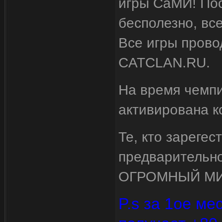
игры СаМИ! Пос
бесполезно, вс
Все игры прово
CATCLAN.RU.
На время чемпи
активирована 
Те, кто зарегес
предварительно
ОГРОМНЫЙ МИН
P.s за 1ое м