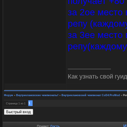
получает +80 
за 2ое место
репу (каждом
за 3ее место
репу(каждому
Как узнать свой гуи
Форум
»
Внутриклановские чемпионаты!
»
Внутриклановский чемпионат CoD4:ProMod
»
Ре
1
Страница
1
из
1
И
Привет:
Гость