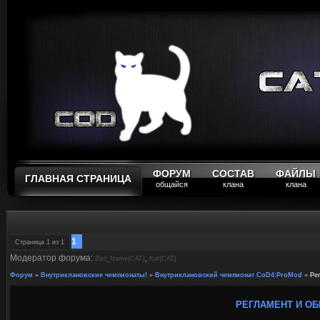
ФОРУМ
СОСТАВ
ФАЙЛЫ
ГЛАВНАЯ СТРАНИЦА
общайся
клана
клана
1
Страница
1
из
1
Модератор форума:
,
Bad_Name{CAT}
Kot{CAT}
Форум
»
Внутриклановские чемпионаты!
»
Внутриклановский чемпионат CoD4:ProMod
»
Ре
РЕГЛАМЕНТ И ОБ