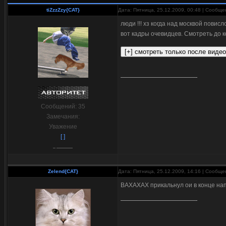
tiZzzZzy{CAT}
Дата: Пятница, 25.12.2009, 00:48 | Сообщ
люди !!! хз когда над москвой повисл
вот кадры очевидцев. Смотреть до 
Сообщений:
35
Замечания:
Уважение
[ ]
Zelend{CAT}
Дата: Пятница, 25.12.2009, 14:16 | Сообщ
ВАХАХАХ прикальнул ои в конце нап