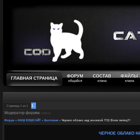
ФОРУМ
СОСТАВ
ФАЙЛЫ
ГЛАВНАЯ СТРАНИЦА
общайся
клана
клана
1
Страница
1
из
1
Модератор форума:
wildcat
Форум
»
НАШ КОШСАЙТ
»
Болтовня
»
Черное облако над москвой !!!11 Всем пипец!!!
ЧЕРНОЕ ОБЛАКО НАД