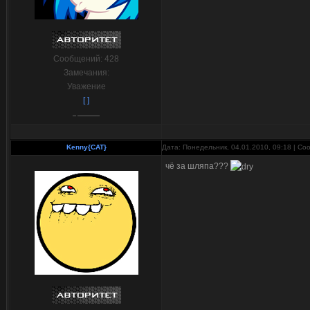
Сообщений:
428
Замечания:
Уважение
[ ]
Kenny{CAT}
Дата: Понедельник, 04.01.2010, 09:18 | С
чё за шляпа???