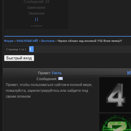
Сообщений:
33
Замечания:
Уважение
[ ]
Форум
»
НАШ КОШСАЙТ
»
Болтовня
»
Черное облако над москвой !!!11 Всем пипец!!!
1
Страница
1
из
1
И
Привет:
Гость
Сообщения:
Привет, чтобы пользоваться сайтом в полной мере,
пожалуйста, зарегистрируйтесь или зайдите под
своим логином