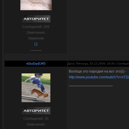
Сообщений:
266
Замечания:
Уважение
[ ]
tiZzzZzy{CAT}
Дата: Пятница, 25.12.2009, 18:34 | Сообщ
Вообще это пародия на вот это))) -
http://www.youtube.com/watch?v=nT2j
Сообщений:
35
Замечания: