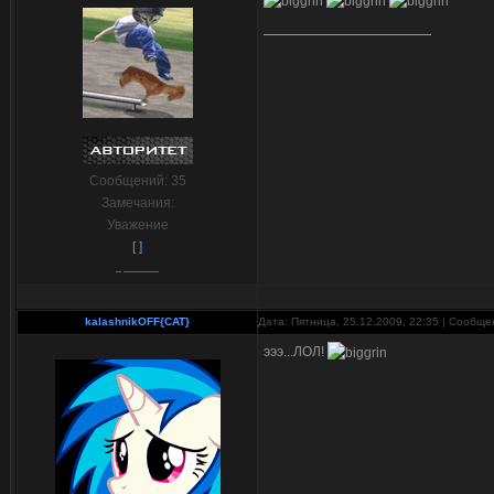
Сообщений:
35
Замечания:
Уважение
[ ]
kalashnikOFF{CAT}
Дата: Пятница, 25.12.2009, 22:35 | Сообщ
эээ...ЛОЛ!