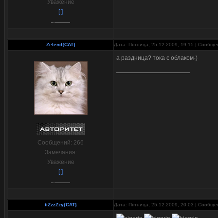
Уважение
[ ]
Zelend{CAT}
Дата: Пятница, 25.12.2009, 19:15 | Сообщ
а раздница? тока с облаком-)
Сообщений:
266
Замечания:
Уважение
[ ]
tiZzzZzy{CAT}
Дата: Пятница, 25.12.2009, 20:03 | Сообщ