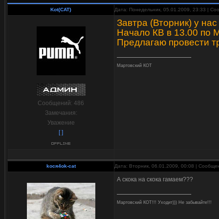
Kot{CAT}
Дата: Понедельник, 05.01.2009, 23:33 | С
Завтра (Вторник) у нас
Начало КВ в 13.00 по 
Предлагаю провести тр
Мартовский КОТ
Сообщений:
486
Замечания:
Уважение
[ ]
kocя4ok-cat
Дата: Вторник, 06.01.2009, 00:08 | Сообщ
А скока на скока гамаем???
Мартовский КОТ!!! Уходит))) Не забывайте!!!