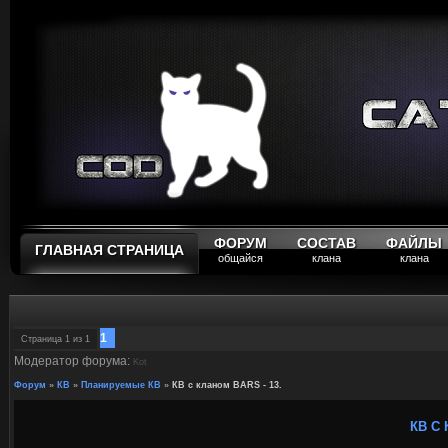
ФОРУМ
СОСТАВ
ФАЙЛЫ
ГЛАВНАЯ СТРАНИЦА
общайся
клана
клана
1
Страница
1
из
1
Модератор форума:
Kot
Форум
»
КВ
»
Планируемые КВ
»
КВ с кланом BARS - 13.
КВ С 