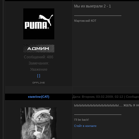
Мы их выиграли 2 - 1
Мартовский КОТ
Сообщений:
486
Замечания:
Уважение
[ ]
stateline{CAT}
Дата: Вторник, 03.02.2009, 02:12 | Сообщ
ыыыыыыыыыыыыыыыы.... жаль я не
I'll be back!
Стейт в контакте