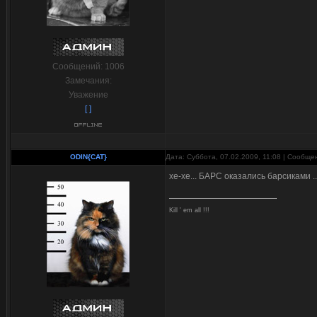
Сообщений:
1006
Замечания:
Уважение
[ ]
ODIN{CAT}
Дата: Суббота, 07.02.2009, 11:08 | Сообщ
хе-хе... БАРС оказались барсиками ..
Kill ' em all !!!