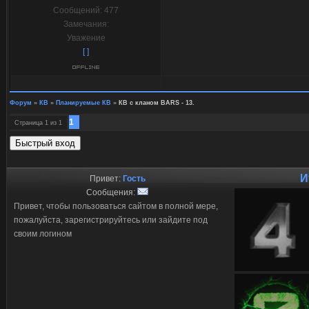
Сообщений:
477
Замечания:
Уважение
[ ]
Форум
»
КВ
»
Планируемые КВ
»
КВ с кланом BARS - 13.
1
Страница
1
из
1
И
Привет:
Гость
Сообщения:
Привет, чтобы пользоваться сайтом в полной мере,
пожалуйста, зарегистрируйтесь или зайдите под
своим логином