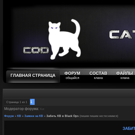
ФОРУМ
СОСТАВ
ФАЙЛЫ
ГЛАВНАЯ СТРАНИЦА
общайся
клана
клана
1
Страница
1
из
1
Модератор форума:
Kot
Форум
»
КВ
»
Заявки на КВ
»
Забить КВ в Black Ops
(пишим пишим нестесняимся)
ЗАБИТ