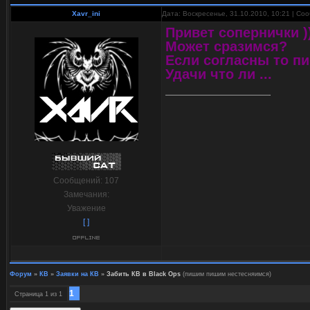
Xavr_ini
Дата: Воскресенье, 31.10.2010, 10:21 | С
Привет сопернички )
Может сразимся?
Если согласны то пи
Удачи что ли ...
Сообщений:
107
Замечания:
Уважение
[ ]
Форум
»
КВ
»
Заявки на КВ
»
Забить КВ в Black Ops
(пишим пишим нестесняимся)
1
Страница
1
из
1