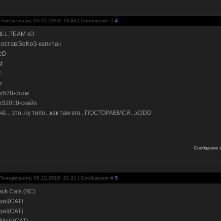
Понедельник, 06.12.2010, 18:49 | Сообщение #
4
ILL.TEAM xD
Состав:SeKoS-капитан
eD
t
f
е
ar528-стим
oS2010-скайп
 чё... это..ну типо...как там его...ПОСТОРАЕМСЯ...xDDD
Сообщение и
Понедельник, 06.12.2010, 21:21 | Сообщение #
5
lack Cats (BC)
vyat{CAT}
vyat{CAT}