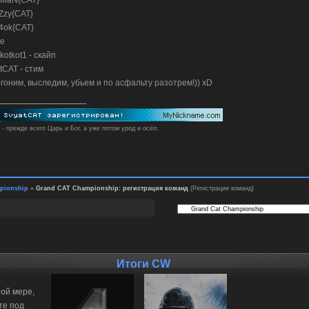
oMaN{CAT}
zZzy{CAT}
4ok{CAT}
се
kotkot1 - скайп
tCAT - стим
огоним, выследим, убьем и по асфальту разотрем!)) xD
 - прежде всего Царь и Бог, а уже потом урод и осёл.
pionship
»
Grand CAT Championship: регистрация команд
(Регистрация команд)
Итоги CW
ной мере,
те под