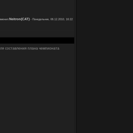
Neitron{CAT}
зменил:
-
Понедельник, 06.12.2010, 16:22
 для составления плана чемпионата