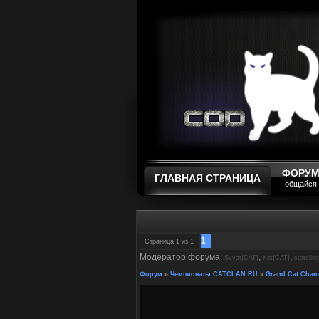
ФОРУ
ГЛАВНАЯ СТРАНИЦА
общайся
1
Страница
1
из
1
Модератор форума:
,
,
Svyat{CAT}
Kot{CAT}
statelin
Форум
»
Чемпионаты CATCLAN.RU
»
Grand Cat Cham