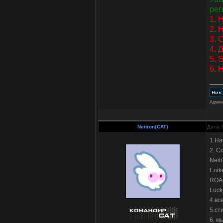
рег
1. 
2. 
3. 
4. 
5. 
6. 
Админ
Neitron{CAT}
Дата: 
1.На
2. С
Neit
Enik
ROA
Luck
4.вс
5.ст
6. м