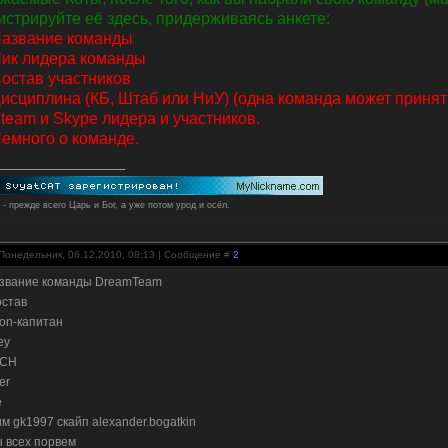
истрируйте её здесь, придерживаясь анкете:
Название команды
Ник лидера команды
Состав участников
Дисциплина (КБ, Штаб или НиУ) (одна команда может принят
Steam и Skype лидера и участников.
Немного о команде.
 - прежде всего Царь и Бог, а уже потом урод и осёл.
Понедельник, 06.12.2010, 08:13 | Сообщение #
2
звание команды DreamTeam
остав
ron-капитан
ey
CH
er
е
им gk1997 скайп alexander.bogatkin
ы всех порвем