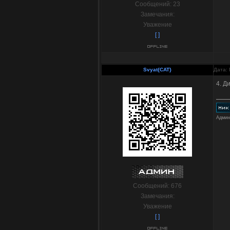
Сообщений:
23
Замечания:
Уважение
[ ]
Svyat{CAT}
Дата: 
4. Д
Админ
Сообщений:
676
Замечания:
Уважение
[ ]