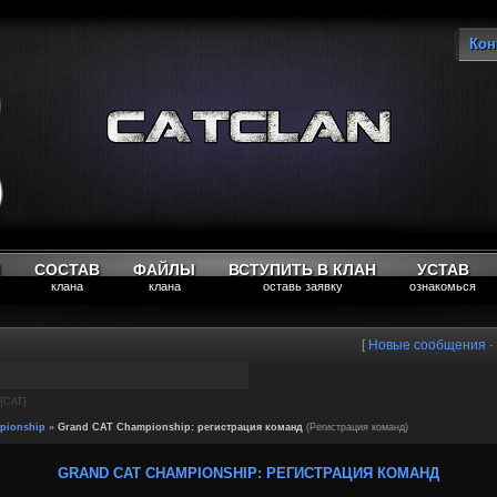
Кон
Вы
М
СОСТАВ
ФАЙЛЫ
ВСТУПИТЬ В КЛАН
УСТАВ
клана
клана
оставь заявку
ознакомься
[
Новые сообщения
·
e{CAT}
pionship
»
Grand CAT Championship: регистрация команд
(Регистрация команд)
GRAND CAT CHAMPIONSHIP: РЕГИСТРАЦИЯ КОМАНД