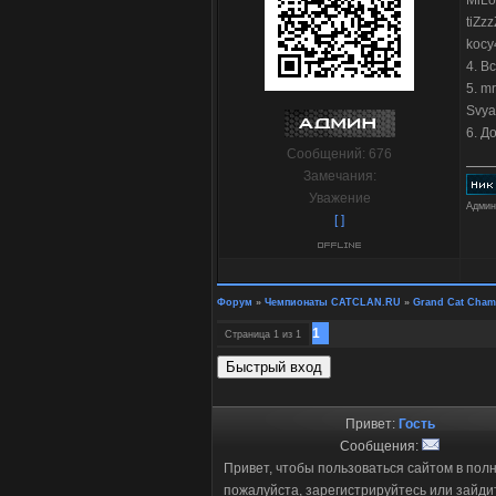
MiL
tiZz
kocy
4. В
5. mr
Svya
6. Д
Сообщений:
676
Замечания:
Уважение
Админ
[ ]
Форум
»
Чемпионаты CATCLAN.RU
»
Grand Cat Cham
1
Страница
1
из
1
Привет:
Гость
Сообщения:
Привет, чтобы пользоваться сайтом в пол
пожалуйста, зарегистрируйтесь или зайди