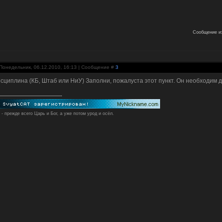
Сообщение и
Понедельник, 06.12.2010, 16:13 | Сообщение #
3
исциплина (КБ, Штаб или НиУ) Заполни, пожалуста этот пункт. Он необходим
 - прежде всего Царь и Бог, а уже потом урод и осёл.