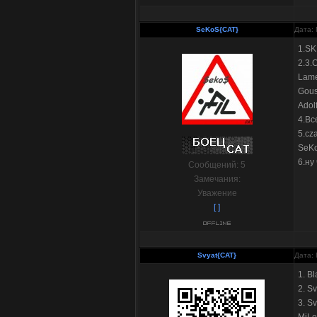
SeKoS{CAT}
Дата: 
1.SK
2.3.
Lam
Gous
Adol
4.Вс
5.cz
SeK
6.ну
Сообщений:
5
Замечания:
Уважение
[ ]
Svyat{CAT}
Дата: 
1. B
2. S
3. S