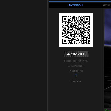
Svyat{CAT}
Дата: 
Сообщений:
676
Замечания:
Уважение
[ ]
Ува