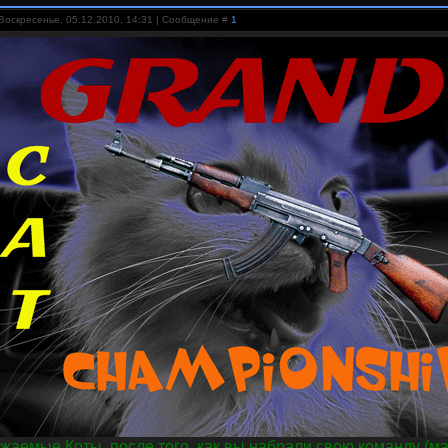
Воскресенье, 05.12.2010, 14:31 | Сообщение #
1
жаемые Коты, после того, как вы набрали свою команду (макс