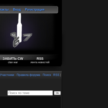
такты
Вход
Регистрация
ход
ЗАБИТЬ CW
RSS
clan war
лента новостей
Участники
·
Правила форума
·
Поиск
·
RSS
]