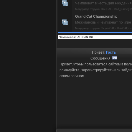
Чемпионат в честь Дня Рождени
Модератор форума:
Kot{CAT}
,
Bad_Name{CA
Grand Cat Championship
Межклановый чемпионат по игре Ca
Модератор форума:
Svyat{CAT}
,
Kot{CAT}
,
s
Привет:
Гость
Сообщения:
Привет, чтобы пользоваться сайтом в пол
пожалуйста, зарегистрируйтесь или зайди
своим логином