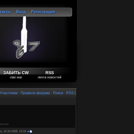
такты
Вход
Регистрация
ход
ЗАБИТЬ CW
RSS
clan war
лента новостей
Участники
·
Правила форума
·
Поиск
·
RSS
]
ления
а, 10.10.2009, 13:16