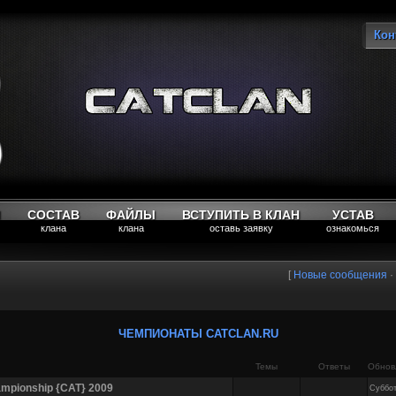
Кон
Вы
М
СОСТАВ
ФАЙЛЫ
ВСТУПИТЬ В КЛАН
УСТАВ
клана
клана
оставь заявку
ознакомься
[
Новые сообщения
·
ЧЕМПИОНАТЫ CATCLAN.RU
Темы
Ответы
Обнов
mpionship {CAT} 2009
Суббот