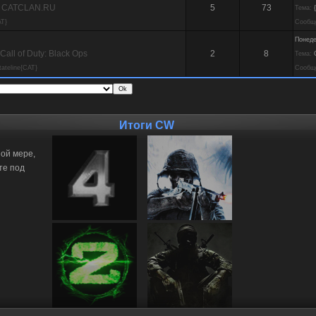
я CATCLAN.RU
5
73
Тема:
T}
Сообщ
Понеде
ll of Duty: Black Ops
2
8
Тема:
tateline{CAT}
Сообщ
Итоги CW
ной мере,
те под