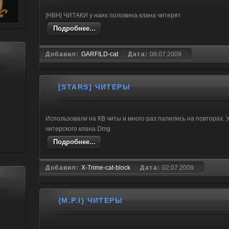
|HBH| ЧИТАКИ у наих половина клана читерят
Подробнее...
Добавил:
GARFILD-cat
Дата:
08.07.2009
[STARS] ЧИТЕРЫ
Использовали на КВ читы и много раз палились на повторах. У
читерского клана Dmg
Подробнее...
Добавил:
X-Trime-cat-block
Дата:
02.07.2009
{M.P.I} ЧИТЕРЫ