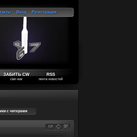
такты
Вход
Регистрация
ход
ЗАБИТЬ CW
RSS
clan war
лента новостей
мки с читерами