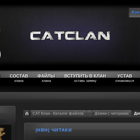
Кон
Вы
М
СОСТАВ
ФАЙЛЫ
ВСТУПИТЬ В КЛАН
УСТАВ
клана
клана
оставь заявку
ознакомься
CAT Клан - Каталог файлов
Демки с читерами
Де
|HBH| ЧИТАКИ