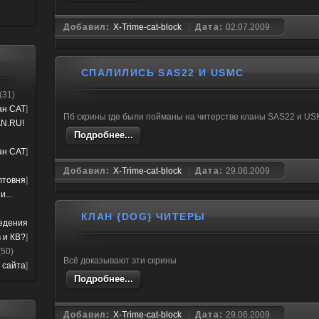
Добавил:
X-Trime-cat-block
Дата:
02.07.2009
СПАЛИЛИСЬ SAS22 И USMC
(31)
лан CAT
]
Пб скрины где были пойманы на читерстве кланы SAS22 и U
N.RU!
Подробнее...
лан CAT
]
Добавил:
X-Trime-cat-block
Дата:
29.06.2009
лтовня
]
...
КЛАН {DOG} ЧИТЕРЫ
ведения
 и КВ?
]
(50)
Всё доказывают эти скрины
 сайта
]
Подробнее...
Добавил:
X-Trime-cat-block
Дата:
29.06.2009