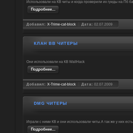
Использовали на КВ читы и когда проверили их гуиды на Пб б
Подробнее...
Добавил:
X-Trime-cat-block
Дата:
02.07.2009
КЛАН BB ЧИТЕРЫ
Они использовали на КВ WallHack
Подробнее...
Добавил:
X-Trime-cat-block
Дата:
02.07.2009
DMG ЧИТЕРЫ
Играли с ними КВ и они использовали читы.А так же у них есть
Подробнее...