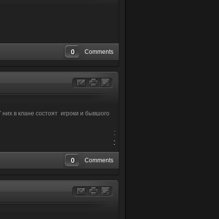
0
Comments
 них в клане состоят игроки и бывшого
1-
10
0
Comments