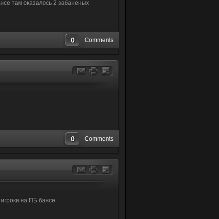
ансе там оказалось 2 забаненых
0
Comments
0
Comments
 игроки на ПБ бансе