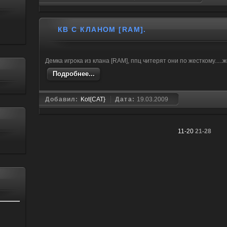
КВ С КЛАНОМ [RAM].
Демка игрока из клана [RAM], ппц читерят они по жесткому.....ж
Подробнее...
Добавил:
Kot{CAT}
Дата:
19.03.2009
11-20
21-28