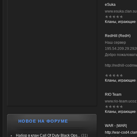
eSuka
www.esuka.clan.su
Кланы, играющие 
RedHill (RedH)
Наш сервер
195.54.209.29:29
Добро пожаловать
http://redhill-codmw
Кланы, играющие 
RIO Team
www.rio-team.ucoz
Кланы, играющие
НОВОЕ НА ФОРУМЕ
WAR - |WAR|
http://war-cod4.clan
Набор в клан Call Of Duty Black Ops...
(31)