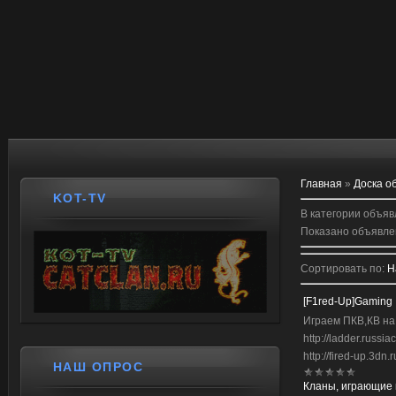
Главная
»
Доска о
KOT-TV
В категории объя
Показано объявле
Сортировать по
:
Н
[F1red-Up]Gaming
Играем ПКВ,КВ на
http://ladder.russ
http://fired-up.3dn.r
НАШ ОПРОС
Кланы, играющие