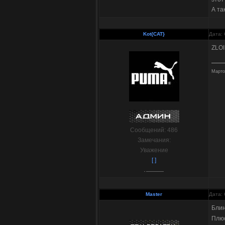
А та
Kot{CAT}
Дата: 
ZLOI
Марто
Сообщений:
486
Замечания:
Уважение
[ ]
Master
Дата: 
Блин
Плю