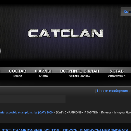
Кон
Вы
М
СОСТАВ
ФАЙЛЫ
ВСТУПИТЬ В КЛАН
УСТАВ
клана
клана
оставь заявку
ознакомься
[
Новые сообщения
·
foreseeable championship {CAT} 2009
»
{CAT} CHAMPIONSHIP 5x5 TDM - Плюсы и Минусы Чем
{CAT} CHAMPIONSHIP 5X5 TDM - ПЛЮСЫ И МИНУСЫ ЧЕМПИОНАТА.