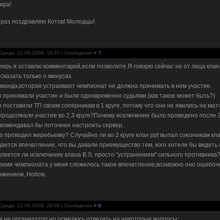
ира!
раз поздравляю Котов! Молодцы!
Среда, 12.08.2009, 19:57 | Сообщение #
7
перь я оставлю комментарий,если позволите.Я говорю сейчас не от лица клана
 сказать только о минусах.
оманда,которая устраивает чемпионат не должна принимать в нем участие.
ы принимали участие и были одновременно судьями.(как такое может быть?)
ы поставили ТП своим соперникам в 1 круге, потому что они не явились на матч
продолжали участие во 2,3 круге?Почему исключение было проведено после 
екомендавал бы поточнее настроить сервер.
то проводил жеребьевку? Случайно ли во 2 круге клан ppt выпал союзникам клана
ается впечатление, что вы давали приемущество тем, кого хотели бы видеть
вляется ли исключение клана B.S. просто "устранением" сильного противника
ремя чемпионата у меня сложилось такое впечатление,возможно оно ошибоч
ажением, Hollow.
Среда, 12.08.2009, 20:06 | Сообщение #
8
.я не организатор но осмелюсь ответить на некоторые вопросы: