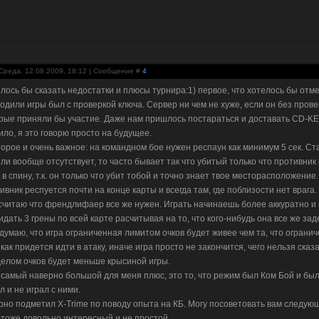
Среда, 12.08.2009, 18:12 | Сообщение #
4
лось бы сказать недостатки и плюсы турнира:1) первое, что хотелось бы отмет
одили игры был с проверкой ключа. Сервер ни чем не хуже, если он без прове
рые приняли бы участие. Даже нам пришлось постараться и доставать CD-KEY
ило, я это говорю просто на будущее.
торое и очень важное: на командном бое нужен респаун как минимум 5 сек. С
или вообще отсутствует, то часто бывает так что убитый только что противник
 в спину, т.к. он только что убит тобой и точно знает твое месторасположение
ивник респуется почти на конце карты и всегда там, где поблизости нет врага.
 считаю что френдлифаер все же нужен. Играть начинаешь более аккуратно и 
идать 3 грены по всей карте расчитывая на то, что кого-нибудь она все же зад
 думаю, что игра ограниченная лимитом очков будет живее чем та, что ограни
 как придется идти в атаку, иначе игра просто не закончится, чего нельзя сказ
елом очков будет меньше крысиной игры.
 самый наверно большой для меня плюс, это то, что режим был Ком Бой и бы
л и не играл с ними.
рно подметил X-Trime по поводу опыта на КБ. Могу посоветовать вам следую
 тоже довольно интересный и не простой.