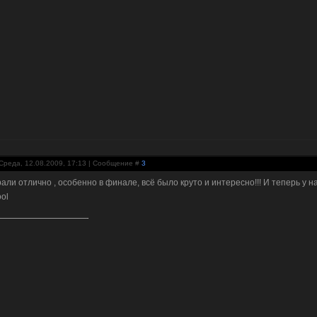
Среда, 12.08.2009, 17:13 | Сообщение #
3
али отлично , особенно в финале, всё было круто и интересно!!! И теперь у 