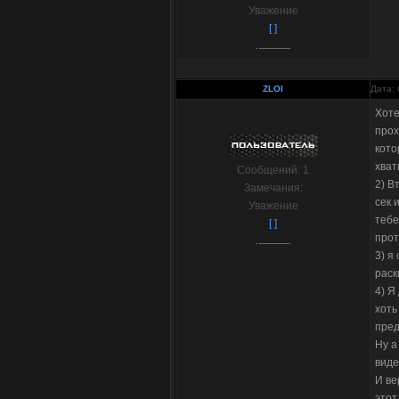
Уважение
[ ]
ZLOI
Дата: 
Хоте
прох
кото
хват
Сообщений:
1
2) В
Замечания:
сек 
Уважение
тебе
[ ]
прот
3) я
раск
4) Я
хоть
пред
Ну а
виде
И ве
этот