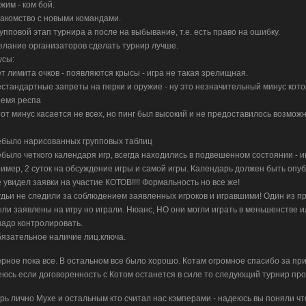
ежим - ком бой.
накомство с новыми командами.
рупповой этап турнира а после на выбывание, т.е. есть право на ошибку.
елание организаторов сделать турнир лучше.
усы:
ет лимита очков - появляются крысы - игра не такая зрелищная.
естандартные запреты на перки и оружие - ну это незначительный минус кото
ремя респа
тот минус касается не всех, но пинг был высокий и не предоставилось возможн
.
ебыло нарисованных групповых таблиц
ебыло четкого календаря игр, всегда находились в подвешенном состоянии - и
имер, 2 суток на обсуждение игры и самой игры. Календарь должен быть опуб
е увидел заявки на участие КОТОВ!!!! Формальность но все же!
удьи не следили за соблюдением заявленных игроков и игравшими! Один из при
ли заявлены на игру но играли. Нюанс, НО они могли играть в меньшенстве и
надо контролировать.
бязательное наличие лиц.ключа.
рное пока все. В остальном все было хорошо. Котам огромное спасибо за пр
юсь если договоренность с Котом останется в силе то следующий турнир пр
рь лично Мухе и остальным кто считал нас кэмперами - надеюсь вы поняли что