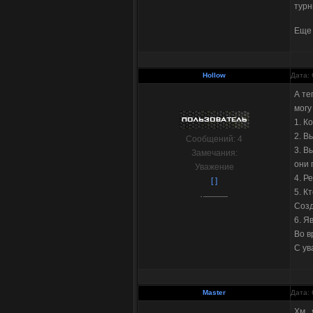
турн
Еще 
Hollow
Дата: 
А те
могу
1. К
2. В
Сообщений:
4
3. В
Замечания:
они 
Уважение
4. Р
[ ]
5. К
Созд
6. Я
Во в
С ув
Master
Дата: 
Хм..