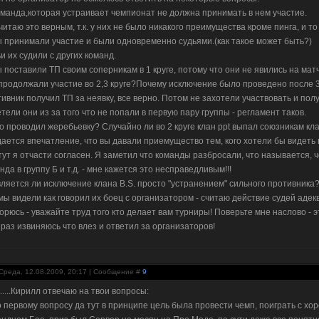
оманда,которая устраивает чемпионат не должна принимать в нем участие.
читаю это верным, т.к. у них не было никакого преимущества кроме пинга, и то
ы принимали участие и были одновременно судьями.(как такое может быть?)
и их судили с других команд.
ы поставили ТП своим соперникам в 1 круге, потому что они не явились на матч
продолжали участие во 2,3 круге?Почему исключение было проведено после 
ивник получил ТП за неявку, все верно. Потом не захотели участвовать и получ
тели они из за того что не попали в первую пару группы - регламент таков.
то проводил жеребьевку? Случайно ли во 2 круге клан ppt выпал союзникам клана
ается впечатление, что вы давали приемущество тем, кого хотели бы видеть
тут я отчасти согласен. Я заметил что команды разбросали, что называется, чер
нда в группу Б и т.д. - мне кажется это несправедливым!!!
вляется ли исключение клана B.S. просто "устранением" сильного противника
мы видели как говорил их боец с организатором - считаю действие судей аде
орюсь - уважайте труд того кто делает вам турниры! Поверьте мне наслово - эт
раз извиняюсь что влез и ответил за организаторов!
Среда, 12.08.2009, 20:17 | Сообщение #
9
.....Кирилл отвечаю на твои вопросы:
о первому вопросу да тут в принципе цель была провести чемп, поиграть с х