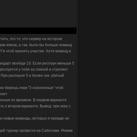
ить, это то, что сервер на котором
рки ключа, а так, было бы больше команд
'и чтоб принять участие. Хотя команд и
тандарт вообще 10. Если респаун меньше 5
 респуется у тебя за спиной и стреляет
. При респауне 5 и более сек. убитый
не берешь перк "3 осколочные" чтоб
енет.
ченная по времени. В первом варианте
ать о втором варианте. Вывод: при игре с
ли новые команды, которых я прежде не
щий турнир провести на Саботаже. Режим