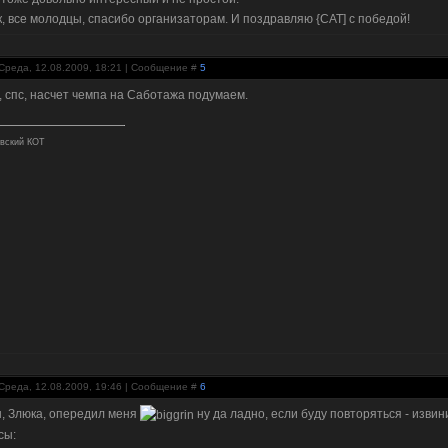
к, все молодцы, спасибо организаторам. И поздравляю {CAT] с победой!
Среда, 12.08.2009, 18:21 | Сообщение #
5
, спс, насчет чемпа на Саботажа подумаем.
вский КОТ
Среда, 12.08.2009, 19:46 | Сообщение #
6
, Злюка, опередил меня
ну да ладно, если буду повторяться - извин
сы: