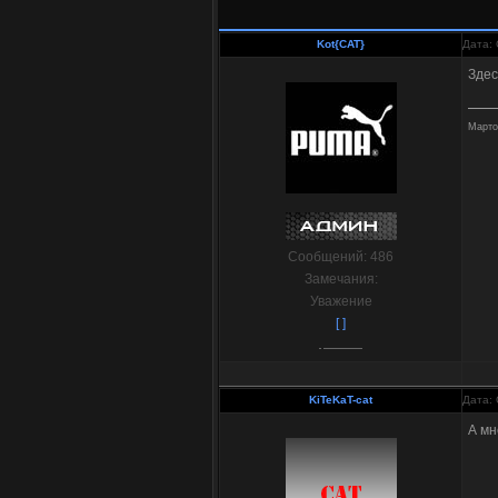
Kot{CAT}
Дата: 
Здес
Марто
Сообщений:
486
Замечания:
Уважение
[ ]
KiTeKaT-cat
Дата: 
А мн