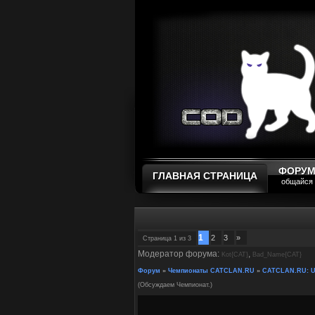
ФОРУ
ГЛАВНАЯ СТРАНИЦА
общайся
1
2
3
»
Страница
1
из
3
Модератор форума:
,
Kot{CAT}
Bad_Name{CAT}
Форум
»
Чемпионаты CATCLAN.RU
»
CATCLAN.RU: Un
(Обсуждаем Чемпионат.)