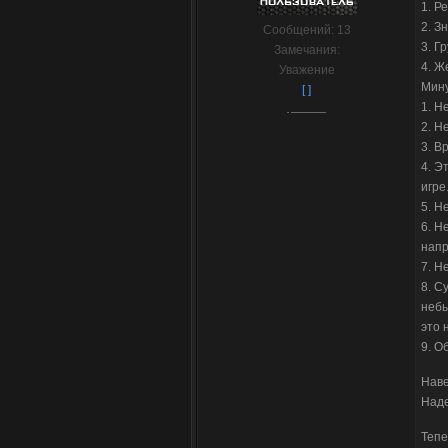
1. Р
2. З
Сообщений:
13
3. Г
Замечания:
4. Ж
Уважение
Мин
[ ]
1. Н
2. Н
3. В
4. Э
игре
5. Н
6. Н
напр
7. Н
8. С
небы
это 
9. О
Наве
Наде
Тепе