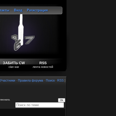
такты
Вход
Регистрация
ход
ЗАБИТЬ CW
RSS
clan war
лента новостей
Участники
·
Правила форума
·
Поиск
·
RSS
]
пионата.