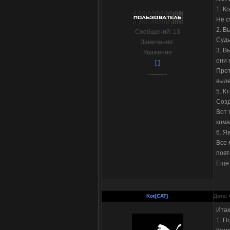
1. К
Не с
2. В
Сообщений:
13
Судь
Замечания:
3. В
Уважение
они 
[ ]
Прот
выле
5. К
Созд
Вот 
кома
6. Я
Все 
повт
Еще 
Kot{CAT}
Дата: 
Итак
1. П