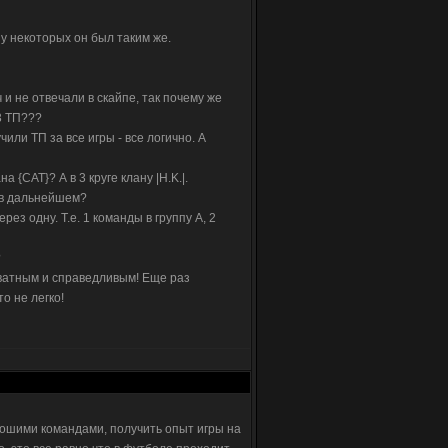
 у некоторых он был таким же.
 и не отвечали в скайпе, так почему же
3 ТП???
или ТП за все игры - все логично. А
 {CAT}? А в 3 круге клану |H.K.|.
 в дальнейшем?
ез одну. Т.е. 1 команды в группу А, 2
?
кватным и справедливым! Еще раз
о не легко!
орошими командами, получить опыт игры на