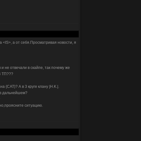
 <IS>, а от себя.Просматривая новости, я
 и не отвечали в скайпе, так почему же
3 ТП???
 {CAT}? А в 3 круге клану |H.K.|.
 в дальнейшем?
?
но,проясните ситуацию.