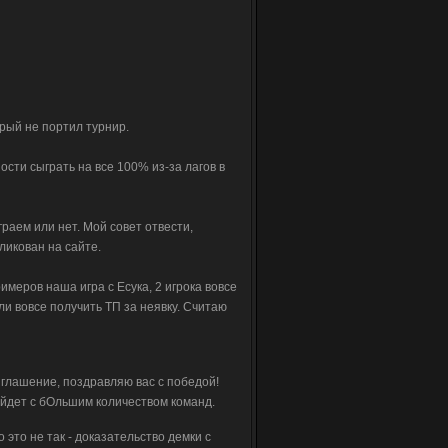
рый не портил турнир.
ости сыграть на все 100% из-за лагов в
граем или нет. Мой совет отвести,
ликован на сайте.
меров наша игра с Есука, 2 игрока вовсе
ли вовсе получить ТП за неявку. Считаю
иглашение, поздравляю вас с победой!
ойдет с бОльшим количеством команд.
 это не так - доказательство демки с