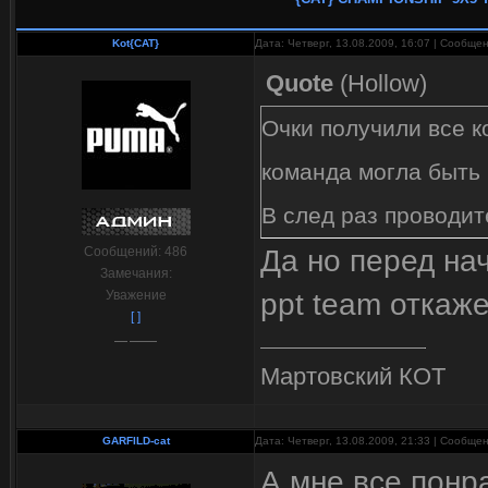
Kot{CAT}
Дата: Четверг, 13.08.2009, 16:07 | Сообще
Quote
(
Hollow
)
Очки получили все к
команда могла быть 
В след раз проводи
Да но перед на
Сообщений:
486
Замечания:
ppt team откаже
Уважение
[ ]
Мартовский КОТ
GARFILD-cat
Дата: Четверг, 13.08.2009, 21:33 | Сообще
А мне все понр