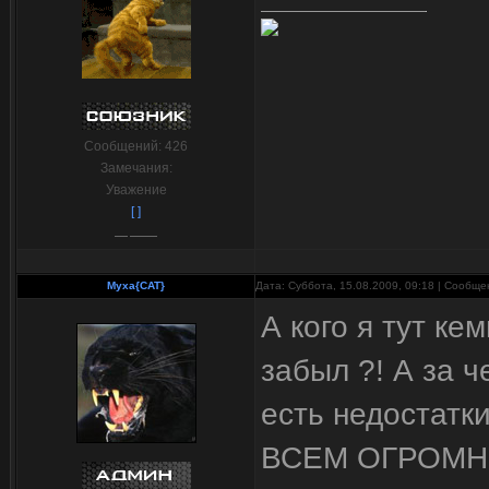
Сообщений:
426
Замечания:
Уважение
[ ]
Myxa{CAT}
Дата: Суббота, 15.08.2009, 09:18 | Сообщ
А кого я тут ке
забыл ?! А за 
есть недостатки
ВСЕМ ОГРОМНО