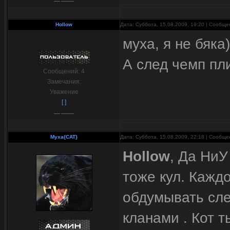
Hollow
Дата: Суббота, 15.08.2009, 19:20 | Сообщ
муха, я не бяка)))
А след чемп пли
Сообщений:
4
Замечания:
Уважение
[ ]
Myxa{CAT}
Дата: Суббота, 15.08.2009, 22:18 | Сообщ
Hollow
, Да НиУ
тоже кул. Кажд
обдумывать сле
кланами . Кот т