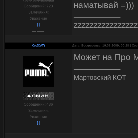
наматывай =)))
Сообщений:
723
Замечания:
Уважение
ZZZZZZZZZZZZZZZZ
[ ]
Kot{CAT}
Дата: Воскресенье, 16.08.2009, 00:28 | С
Может на Про 
Мартовский КОТ
Сообщений:
486
Замечания:
Уважение
[ ]