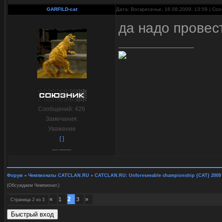
GARFILD-cat
Дата: Воскресенье, 16.08.2009, 13:59 | С
да надо провест
Сообщений:
426
Замечания:
Уважение
[ ]
Форум
»
Чемпионаты CATCLAN.RU
»
CATCLAN.RU: Unforeseeable championship {CAT} 2009
(Обсуждаем Чемпионат.)
2
«
1
3
»
Страница
2
из
3