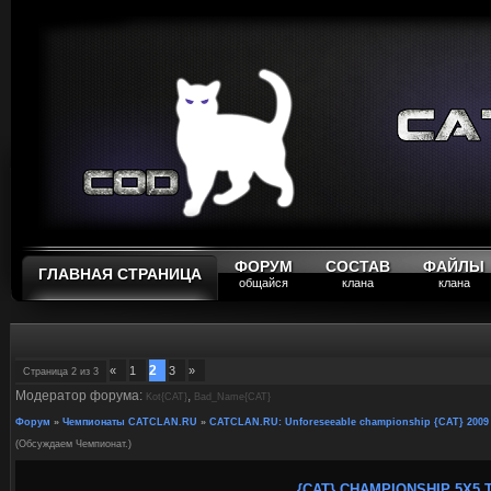
ФОРУМ
СОСТАВ
ФАЙЛЫ
ГЛАВНАЯ СТРАНИЦА
общайся
клана
клана
2
«
1
3
»
Страница
2
из
3
Модератор форума:
,
Kot{CAT}
Bad_Name{CAT}
Форум
»
Чемпионаты CATCLAN.RU
»
CATCLAN.RU: Unforeseeable championship {CAT} 2009
(Обсуждаем Чемпионат.)
{CAT} CHAMPIONSHIP 5X5