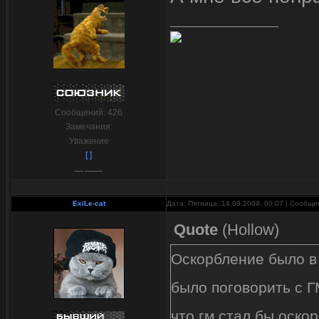
Сообщений:
426
Замечания:
Уважение
[ ]
ExiLe-cat
Дата: Пятница, 14.08.2009, 00:07 | Сообщ
Quote
(
Hollow
)
Оскорбление было в 
было поговорить с Г
что гм стал бы оско