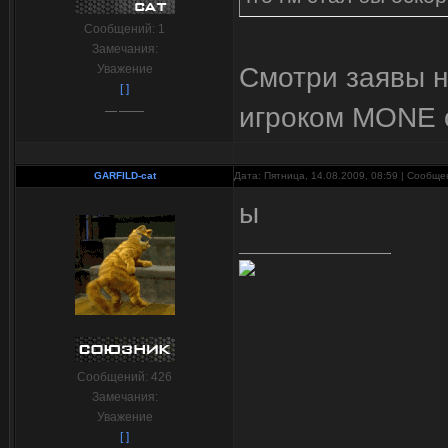
Сообщений:
1
Замечания:
Смотри заявы 
Уважение
[ ]
игроком MONE о
GARFILD-cat
Дата: Пятница, 14.08.2009, 08:59 | Сообщ
ы
Сообщений:
426
Замечания:
Уважение
[ ]