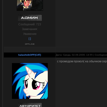
Сообщений:
723
Замечания:
Уважение
[ ]
kalashnikOFF{CAT}
Дата: Среда, 02.09.2009, 14:55 | Сообщен
с промодом прокол( на обычном сер