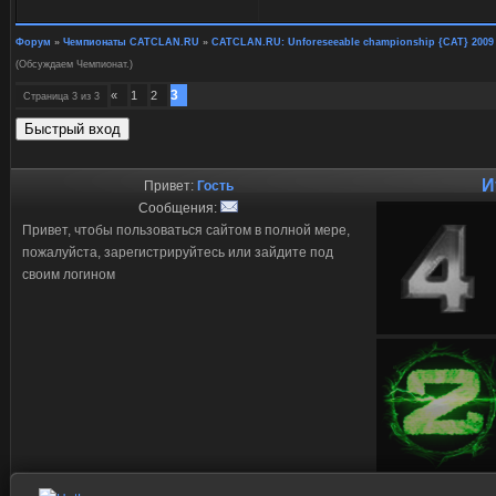
Форум
»
Чемпионаты CATCLAN.RU
»
CATCLAN.RU: Unforeseeable championship {CAT} 2009
(Обсуждаем Чемпионат.)
3
«
1
2
Страница
3
из
3
И
Привет:
Гость
Сообщения:
Привет, чтобы пользоваться сайтом в полной мере,
пожалуйста, зарегистрируйтесь или зайдите под
своим логином