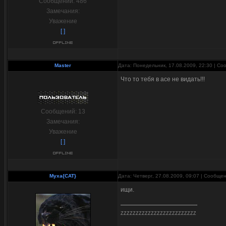
Сообщений:
486
Замечания:
Уважение
[ ]
Master
Дата: Понедельник, 17.08.2009, 22:30 | С
Что то тебя в асе не видать!!!
Сообщений:
13
Замечания:
Уважение
[ ]
Myxa{CAT}
Дата: Четверг, 27.08.2009, 09:07 | Сообще
ищи.
ZZZZZZZZZZZZZZZZZZZZZZZZZ