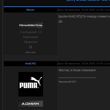
Master
Дата: Воскресенье, 16.08.2009, 14:08 | С
[quote=Kot{CAT}] По поводу совмест
Да
Сообщений:
13
Замечания:
Уважение
[ ]
Kot{CAT}
Дата: Воскресенье, 16.08.2009, 14:50 | С
Мастер, в Аське спишемся
Мартовский КОТ