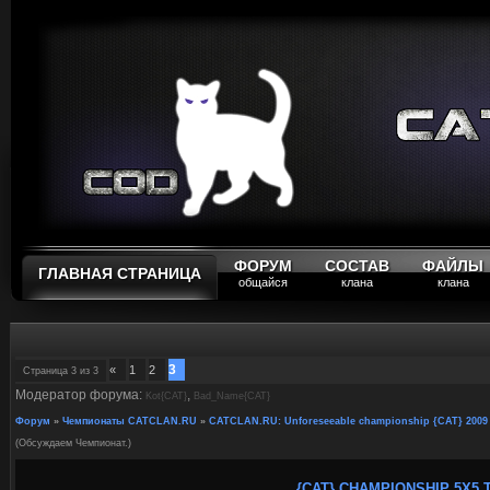
ФОРУМ
СОСТАВ
ФАЙЛЫ
ГЛАВНАЯ СТРАНИЦА
общайся
клана
клана
3
«
1
2
Страница
3
из
3
Модератор форума:
,
Kot{CAT}
Bad_Name{CAT}
Форум
»
Чемпионаты CATCLAN.RU
»
CATCLAN.RU: Unforeseeable championship {CAT} 2009
(Обсуждаем Чемпионат.)
{CAT} CHAMPIONSHIP 5X5