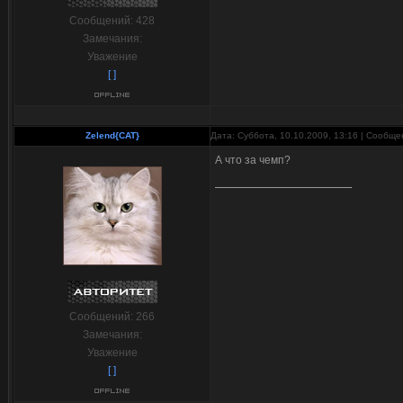
Сообщений:
428
Замечания:
Уважение
[ ]
Zelend{CAT}
Дата: Суббота, 10.10.2009, 13:16 | Сообщ
А что за чемп?
Сообщений:
266
Замечания:
Уважение
[ ]